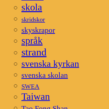
skola
skridskor
skyskrapor
språk
strand
svenska kyrkan
svenska skolan
SWEA
Taiwan
Tao Fong Shan