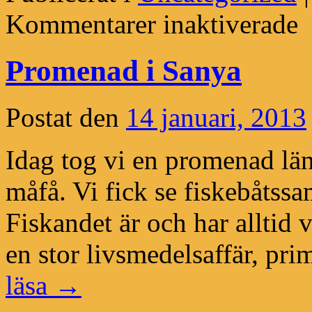
för
Kommentarer inaktiverade
Bil
frå
Ha
Promenad i Sanya
Postat den
14 januari, 2013
Idag tog vi en promenad lä
måfå. Vi fick se fiskebåtssa
Fiskandet är och har alltid v
en stor livsmedelsaffär, prim
läsa
→