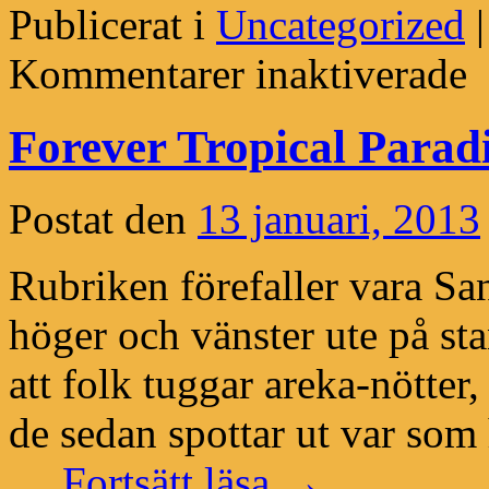
Publicerat i
Uncategorized
|
för
Kommentarer inaktiverade
Pr
i
Sa
Forever Tropical Parad
Postat den
13 januari, 2013
Rubriken förefaller vara Sa
höger och vänster ute på st
att folk tuggar areka-nötter
de sedan spottar ut var som 
…
Fortsätt läsa
→