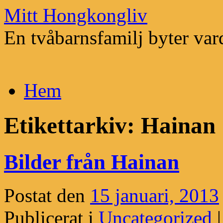
Mitt Hongkongliv
En tvåbarnsfamilj byter vard
Hoppa
Hem
till
innehåll
Etikettarkiv:
Hainan
Bilder från Hainan
Postat den
15 januari, 2013
Publicerat i
Uncategorized
|