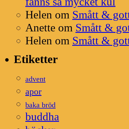
fanns så mycket kul
Helen
om
Smått & got
Anette
om
Smått & go
Helen
om
Smått & got
Etiketter
advent
apor
baka bröd
buddha