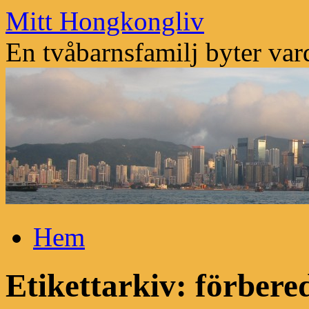
Mitt Hongkongliv
En tvåbarnsfamilj byter vard
Hoppa
Hem
till
innehåll
Etikettarkiv:
förbere