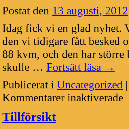
Postat den
13 augusti, 2012
Idag fick vi en glad nyhet. V
den vi tidigare fått besked 
88 kvm, och den har större 
skulle …
Fortsätt läsa
→
Publicerat i
Uncategorized
|
för
Kommentarer inaktiverade
6
dag
till
Tillförsikt
avf